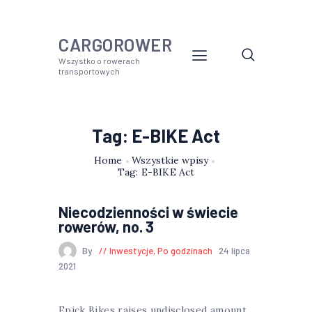
CARGOROWER
Wszystko o rowerach
transportowych
Tag: E-BIKE Act
Home
Wszystkie wpisy
Tag: E-BIKE Act
Niecodzienności w świecie
rowerów, no. 3
By
Inwestycje
,
Po godzinach
24 lipca
2021
Epick Bikes raises undisclosed amount