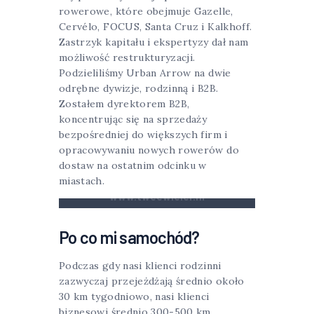
rowerowe, które obejmuje Gazelle,
Cervélo, FOCUS, Santa Cruz i Kalkhoff.
Zastrzyk kapitału i ekspertyzy dał nam
możliwość restrukturyzacji.
Podzieliliśmy Urban Arrow na dwie
odrębne dywizje, rodzinną i B2B.
Zostałem dyrektorem B2B,
koncentrując się na sprzedaży
bezpośredniej do większych firm i
opracowywaniu nowych rowerów do
dostaw na ostatnim odcinku w
miastach.
www.tweewieler.nl
Po co mi samochód?
Podczas gdy nasi klienci rodzinni
zazwyczaj przejeżdżają średnio około
30 km tygodniowo, nasi klienci
biznesowi średnio 300-500 km