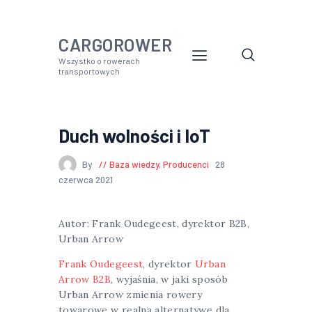
CARGOROWER
Wszystko o rowerach
transportowych
Duch wolności i IoT
By
Baza wiedzy
,
Producenci
28
czerwca 2021
Autor: Frank Oudegeest, dyrektor B2B,
Urban Arrow
Frank Oudegeest
, dyrektor
Urban
Arrow B2B
, wyjaśnia, w jaki sposób
Urban Arrow zmienia rowery
towarowe w realną alternatywę dla